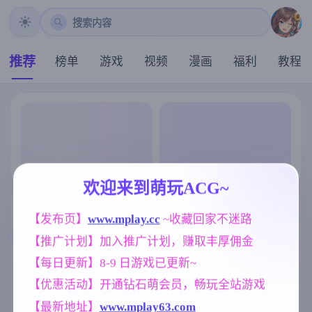
搜索内容
推荐
榜单
游戏
视频
漫画
福利
教程
欢迎来到萌玩ACG~
【发布页】
www.mplay.cc
 ~收藏回家不迷路
【推广计划】加入推广计划，赚取丰厚佣金
【每日更新】8-9 日游戏已更新~
【优惠活动】开通钻石萌会员，畅玩全站游戏
【最新地址】
www.mplay63.com